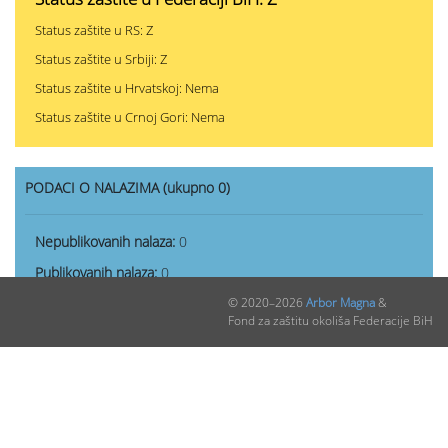
Status zaštite u RS: Z
Status zaštite u Srbiji: Z
Status zaštite u Hrvatskoj: Nema
Status zaštite u Crnoj Gori: Nema
PODACI O NALAZIMA (ukupno 0)
Nepublikovanih nalaza:
0
Publikovanih nalaza:
0
© 2020–2026
Arbor Magna
&
Fond za zaštitu okoliša Federacije BiH