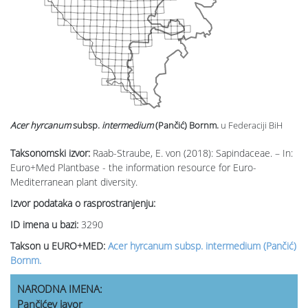
Acer hyrcanum
subsp.
intermedium
(Pančić) Bornm.
u Federaciji BiH
Taksonomski izvor:
Raab-Straube, E. von (2018): Sapindaceae. – In:
Euro+Med Plantbase - the information resource for Euro-
Mediterranean plant diversity.
Izvor podataka o rasprostranjenju:
ID imena u bazi:
3290
Takson u EURO+MED:
Acer hyrcanum subsp. intermedium (Pančić)
Bornm.
NARODNA IMENA:
Pančićev javor