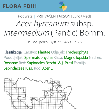
FLORA FBIH
Podvrsta
|
PRIHVAĆEN TAKSON [Euro+Med]
Acer hyrcanum
subsp.
intermedium
(Pančić) Bornm.
in Bot. Jahrb. Syst. 59: 453. 1925
Klasifikacija:
Carstvo:
Plantae
Odjeljak:
Tracheophyta
Pododjeljak:
Spermatophytina
Klasa:
Magnoliopsida
Nadred:
Rosanae
Red:
Sapindales Bercht. & J. Presl
Familija:
Sapindaceae Juss.
Rod:
Acer L.