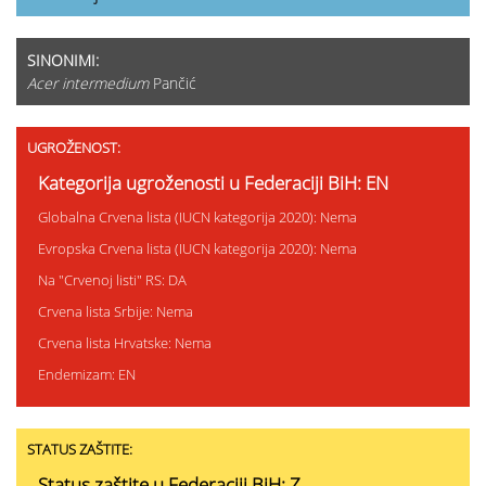
SINONIMI:
Acer intermedium
Pančić
UGROŽENOST:
Kategorija ugroženosti u Federaciji BiH: EN
Globalna Crvena lista (IUCN kategorija 2020): Nema
Evropska Crvena lista (IUCN kategorija 2020): Nema
Na "Crvenoj listi" RS: DA
Crvena lista Srbije: Nema
Crvena lista Hrvatske: Nema
Endemizam: EN
STATUS ZAŠTITE:
Status zaštite u Federaciji BiH: Z