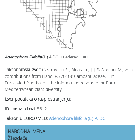
Adenophora liliifolia
(L.) A.DC.
u Federaciji BiH
Taksonomski izvor:
Castroviejo, S., Aldasoro, J. J. & Alarcón, M.; with
contributions from Hand, R. (2010): Campanulaceae. – In:
Euro+Med Plantbase - the information resource for Euro-
Mediterranean plant diversity.
Izvor podataka o rasprostranjenju:
ID imena u bazi:
3612
Takson u EURO+MED:
Adenophora liliifolia (L.) A. DC.
NARODNA IMENA:
Žljezdača