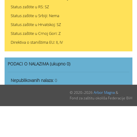
Status zaštite u RS: SZ
Status zaštite u Srbiji: Nema
Status zaštite u Hrvatskoj: SZ
Status zaštite u Crnoj Gori: Z
Direktiva o staništima EU: II, IV
PODACI O NALAZIMA (ukupno 0)
Nepublikovanih nalaza:
0
Publikovanih nalaza:
0
© 2020–2026
Arbor Magna
&
Fond za zaštitu okoliša Federacije BiH