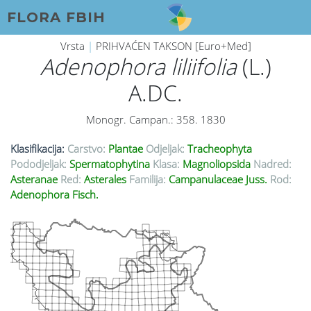
FLORA FBIH
Vrsta
|
PRIHVAĆEN TAKSON [Euro+Med]
Adenophora liliifolia
(L.)
A.DC.
Monogr. Campan.: 358. 1830
Klasifikacija:
Carstvo:
Plantae
Odjeljak:
Tracheophyta
Pododjeljak:
Spermatophytina
Klasa:
Magnoliopsida
Nadred:
Asteranae
Red:
Asterales
Familija:
Campanulaceae Juss.
Rod:
Adenophora Fisch.