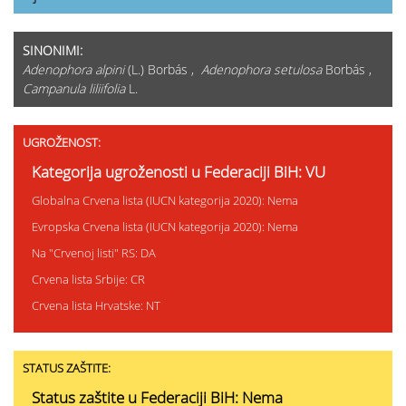
SINONIMI:
Adenophora alpini
(L.) Borbás ,
Adenophora setulosa
Borbás ,
Campanula liliifolia
L.
UGROŽENOST:
Kategorija ugroženosti u Federaciji BiH: VU
Globalna Crvena lista (IUCN kategorija 2020): Nema
Evropska Crvena lista (IUCN kategorija 2020): Nema
Na "Crvenoj listi" RS: DA
Crvena lista Srbije: CR
Crvena lista Hrvatske: NT
STATUS ZAŠTITE:
Status zaštite u Federaciji BiH: Nema