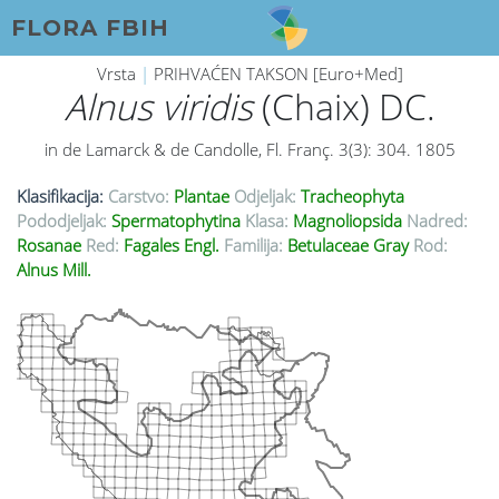
FLORA FBIH
Vrsta
|
PRIHVAĆEN TAKSON [Euro+Med]
Alnus viridis
(Chaix) DC.
in de Lamarck & de Candolle, Fl. Franç. 3(3): 304. 1805
Klasifikacija:
Carstvo:
Plantae
Odjeljak:
Tracheophyta
Pododjeljak:
Spermatophytina
Klasa:
Magnoliopsida
Nadred:
Rosanae
Red:
Fagales Engl.
Familija:
Betulaceae Gray
Rod:
Alnus Mill.