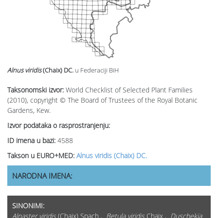
Alnus viridis
(Chaix) DC.
u Federaciji BiH
Taksonomski izvor:
World Checklist of Selected Plant Families
(2010), copyright © The Board of Trustees of the Royal Botanic
Gardens, Kew.
Izvor podataka o rasprostranjenju:
ID imena u bazi:
4588
Takson u EURO+MED:
Alnus viridis (Chaix) DC.
NARODNA IMENA:
SINONIMI:
Alnaster viridis
(Chaix) Spach ,
Betula viridis
Chaix ,
Duschekia