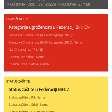
viridis
(Chaix) Opiz ,
Semidopsis viridis
(Chaix) Zumagl.
UGROŽENOST:
Kategorija ugroženosti u Federaciji BiH: EN
Globalna Crvena lista (IUCN kategorija 2020): LC
Evropska Crvena lista (IUCN kategorija 2020): Nema
Na "Crvenoj listi" RS: NE
Crvena lista Srbije: Nema
Crvena lista Hrvatske: Nema
STATUS ZAŠTITE:
Status zaštite u Federaciji BiH: Z
Status zaštite u RS: Nema
Status zaštite u Srbiji: Nema
Status zaštite u Hrvatskoj: Nema