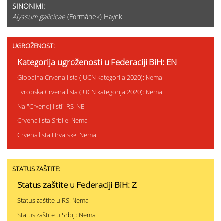
SINONIMI:
Alyssum galicicae
(Formánek) Hayek
UGROŽENOST:
Kategorija ugroženosti u Federaciji BiH: EN
Globalna Crvena lista (IUCN kategorija 2020): Nema
Evropska Crvena lista (IUCN kategorija 2020): Nema
Na "Crvenoj listi" RS: NE
Crvena lista Srbije: Nema
Crvena lista Hrvatske: Nema
STATUS ZAŠTITE:
Status zaštite u Federaciji BiH: Z
Status zaštite u RS: Nema
Status zaštite u Srbiji: Nema