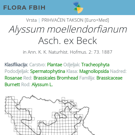
FLORA FBIH
Vrsta
|
PRIHVAĆEN TAKSON [Euro+Med]
Alyssum moellendorfianum
Asch. ex Beck
in Ann. K. K. Naturhist. Hofmus. 2: 73. 1887
Klasifikacija:
Carstvo:
Plantae
Odjeljak:
Tracheophyta
Pododjeljak:
Spermatophytina
Klasa:
Magnoliopsida
Nadred:
Rosanae
Red:
Brassicales Bromhead
Familija:
Brassicaceae
Burnett
Rod:
Alyssum L.