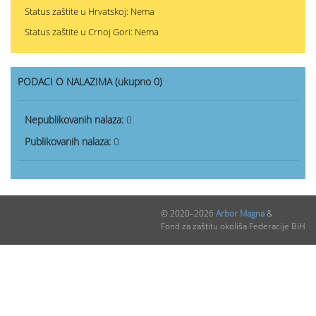
Status zaštite u Hrvatskoj: Nema
Status zaštite u Crnoj Gori: Nema
PODACI O NALAZIMA (ukupno 0)
Nepublikovanih nalaza:
0
Publikovanih nalaza:
0
© 2020–2026
Arbor Magna
&
Fond za zaštitu okoliša Federacije BiH