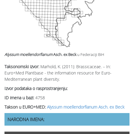
Alyssum moellendorfianum
Asch. ex Beck
u Federaciji BiH
Taksonomski izvor:
Marhold, K. (2011): Brassicaceae. – In:
Euro+Med Plantbase - the information resource for Euro-
Mediterranean plant diversity.
Izvor podataka o rasprostranjenju:
ID imena u bazi:
4758
Takson u EURO+MED:
Alyssum moellendorfianum Asch. ex Beck
NARODNA IMENA: