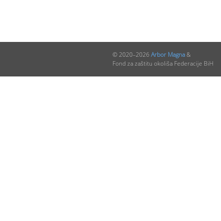
© 2020–2026
Arbor Magna
&
Fond za zaštitu okoliša Federacije BiH