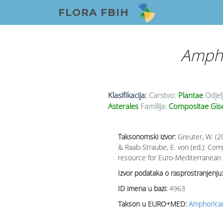
FLORA FBIH
Ampho
Klasifikacija:
Carstvo:
Plantae
Odjel
Asterales
Familija:
Compositae Gis
Taksonomski izvor:
Greuter, W. (2
& Raab-Straube, E. von (ed.): Co
resource for Euro-Mediterranean p
Izvor podataka o rasprostranjenju:
ID imena u bazi:
4963
Takson u EURO+MED:
Amphoricar