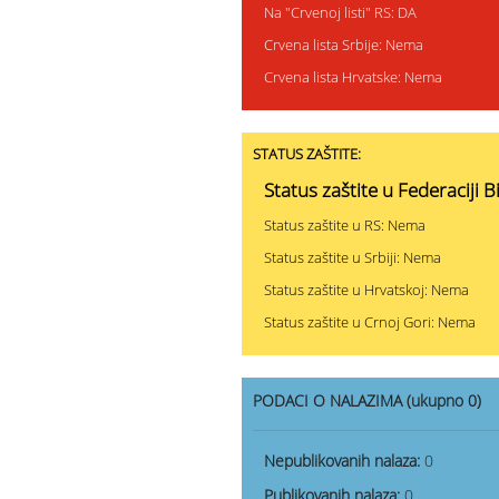
Na "Crvenoj listi" RS: DA
Crvena lista Srbije: Nema
Crvena lista Hrvatske: Nema
STATUS ZAŠTITE:
Status zaštite u Federaciji B
Status zaštite u RS: Nema
Status zaštite u Srbiji: Nema
Status zaštite u Hrvatskoj: Nema
Status zaštite u Crnoj Gori: Nema
PODACI O NALAZIMA (ukupno 0)
Nepublikovanih nalaza:
0
Publikovanih nalaza:
0