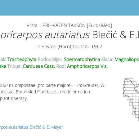
Vrsta
|
PRIHVAĆEN TAKSON [Euro+Med]
ricarpos autariatus
Blečić & E
in Phyton (Horn) 12: 155. 1967
jak:
Tracheophyta
Pododjeljak:
Spermatophytina
Klasa:
Magnoliops
eke
Tribus:
Cardueae Cass.
Rod:
Amphoricarpos Vis.
006+): Compositae (pro parte majore). – In: Greuter, W.
mpositae. Euro+Med Plantbase - the information
lant diversity.
pos autariatus Blečić & E. Mayer