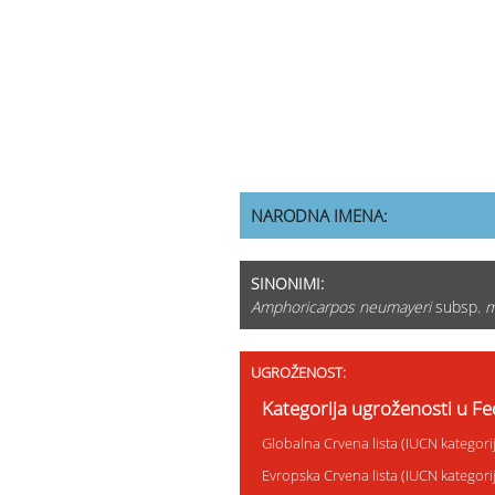
NARODNA IMENA:
SINONIMI:
Amphoricarpos neumayeri
subsp.
m
UGROŽENOST:
Kategorija ugroženosti u Fed
Globalna Crvena lista (IUCN kategor
Evropska Crvena lista (IUCN kategor