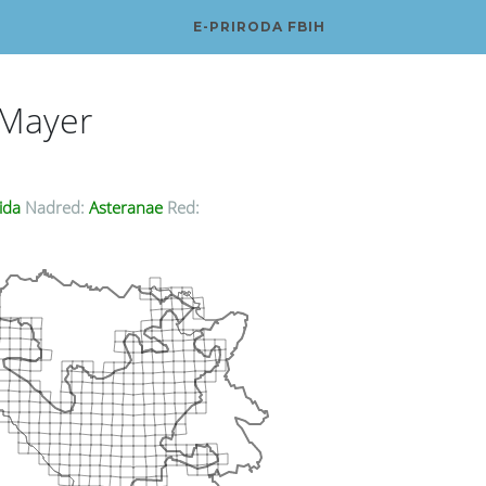
E-PRIRODA FBIH
.Mayer
ida
Nadred:
Asteranae
Red: