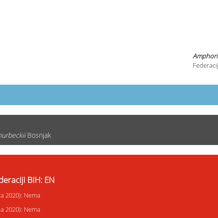
Amphoric
Federacij
urbeckii
Bosnjak
eraciji BiH: EN
ija 2020): Nema
ija 2020): Nema