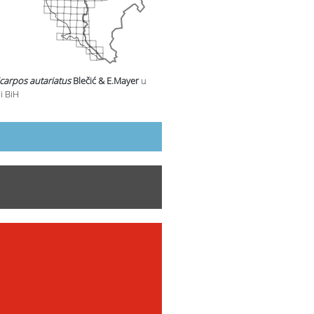
arpos autariatus
Blečić & E.Mayer
u
i BiH