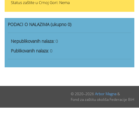
Status zaštite u Crnoj Gori: Nema
PODACI O NALAZIMA (ukupno 0)
Nepublikovanih nalaza:
0
Publikovanih nalaza:
0
© 2020–2026
Arbor Magna
&
Fond za zaštitu okoliša Federacije BiH