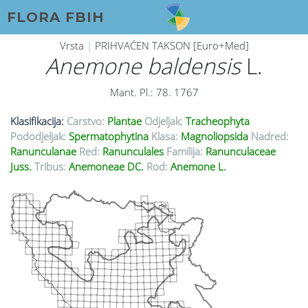
FLORA FBIH
Vrsta
|
PRIHVAĆEN TAKSON [Euro+Med]
Anemone baldensis
L.
Mant. Pl.: 78. 1767
Klasifikacija:
Carstvo:
Plantae
Odjeljak:
Tracheophyta
Pododjeljak:
Spermatophytina
Klasa:
Magnoliopsida
Nadred:
Ranunculanae
Red:
Ranunculales
Familija:
Ranunculaceae
Juss.
Tribus:
Anemoneae DC.
Rod:
Anemone L.