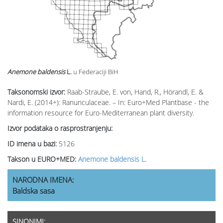
Anemone baldensis
L.
u Federaciji BiH
Taksonomski izvor:
Raab-Straube, E. von, Hand, R., Hörandl, E. &
Nardi, E. (2014+): Ranunculaceae. – In: Euro+Med Plantbase - the
information resource for Euro-Mediterranean plant diversity.
Izvor podataka o rasprostranjenju:
ID imena u bazi:
5126
Takson u EURO+MED:
Anemone baldensis L.
NARODNA IMENA:
Baldska sasa
SINONIMI: