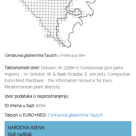
Centaurea glaberrima
Tausch
u Federaciji BiH
Taksonomski izvor:
Greuter, W. (2006+): Compositae (pro parte
majore). – In: Greuter, W. & Raab-Straube, E. von (ed.): Compositae.
Euro+Med Plantbase - the information resource for Euro-
Mediterranean plant diversity.
Izvor podataka o rasprostranjenju:
ID imena u bazi:
8494
Takson u EURO+MED:
Centaurea glaberrima Tausch
NARODNA IMENA:
Goli različak