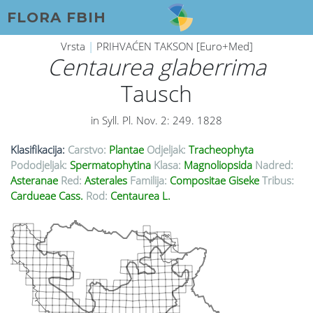
FLORA FBIH
Vrsta
|
PRIHVAĆEN TAKSON [Euro+Med]
Centaurea glaberrima
Tausch
in Syll. Pl. Nov. 2: 249. 1828
Klasifikacija:
Carstvo:
Plantae
Odjeljak:
Tracheophyta
Pododjeljak:
Spermatophytina
Klasa:
Magnoliopsida
Nadred:
Asteranae
Red:
Asterales
Familija:
Compositae Giseke
Tribus:
Cardueae Cass.
Rod:
Centaurea L.