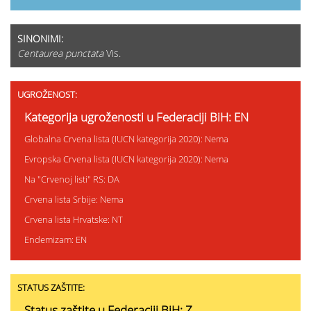
SINONIMI:
Centaurea punctata
Vis.
UGROŽENOST:
Kategorija ugroženosti u Federaciji BiH: EN
Globalna Crvena lista (IUCN kategorija 2020): Nema
Evropska Crvena lista (IUCN kategorija 2020): Nema
Na "Crvenoj listi" RS: DA
Crvena lista Srbije: Nema
Crvena lista Hrvatske: NT
Endemizam: EN
STATUS ZAŠTITE:
Status zaštite u Federaciji BiH: Z