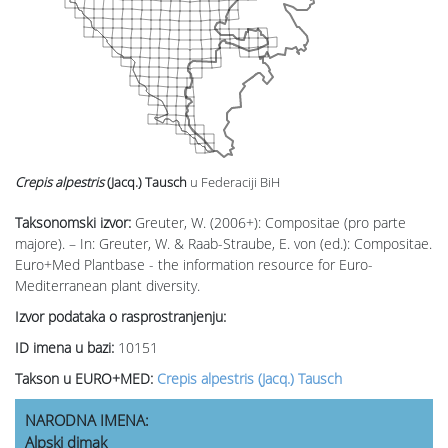
Crepis alpestris
(Jacq.) Tausch
u Federaciji BiH
Taksonomski izvor:
Greuter, W. (2006+): Compositae (pro parte
majore). – In: Greuter, W. & Raab-Straube, E. von (ed.): Compositae.
Euro+Med Plantbase - the information resource for Euro-
Mediterranean plant diversity.
Izvor podataka o rasprostranjenju:
ID imena u bazi:
10151
Takson u EURO+MED:
Crepis alpestris (Jacq.) Tausch
NARODNA IMENA:
Alpski dimak