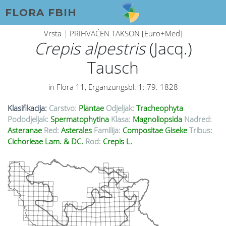
FLORA FBIH
Vrsta
|
PRIHVAĆEN TAKSON [Euro+Med]
Crepis alpestris
(Jacq.)
Tausch
in Flora 11, Ergänzungsbl. 1: 79. 1828
Klasifikacija:
Carstvo:
Plantae
Odjeljak:
Tracheophyta
Pododjeljak:
Spermatophytina
Klasa:
Magnoliopsida
Nadred:
Asteranae
Red:
Asterales
Familija:
Compositae Giseke
Tribus:
Cichorieae Lam. & DC.
Rod:
Crepis L.