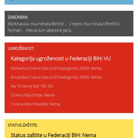
SINONIMI:
Barkhausia mucronata
Bertol. ,
Crepis mucronata
(Bertol.)
Nyman ,
Hieracium alpestre
Jacq.
UGROŽENOST:
Kategorija ugroženosti u Federaciji BiH: VU
Globalna Crvena lista (IUCN kategorija 2020): Nema
Evropska Crvena lista (IUCN kategorija 2020): Nema
Na "Crvenoj listi" RS: DA
Crvena lista Srbije: Nema
Crvena lista Hrvatske: Nema
STATUS ZAŠTITE:
Status zaštite u Federaciji BiH: Nema