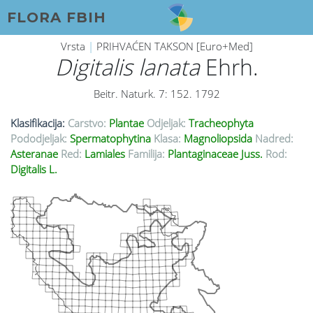
FLORA FBIH
Vrsta
|
PRIHVAĆEN TAKSON [Euro+Med]
Digitalis lanata
Ehrh.
Beitr. Naturk. 7: 152. 1792
Klasifikacija:
Carstvo:
Plantae
Odjeljak:
Tracheophyta
Pododjeljak:
Spermatophytina
Klasa:
Magnoliopsida
Nadred:
Asteranae
Red:
Lamiales
Familija:
Plantaginaceae Juss.
Rod:
Digitalis L.