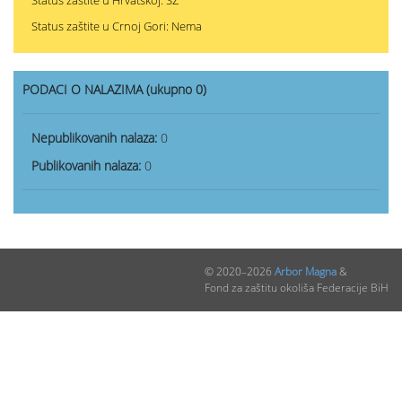
Status zaštite u Hrvatskoj: SZ
Status zaštite u Crnoj Gori: Nema
PODACI O NALAZIMA (ukupno 0)
Nepublikovanih nalaza:
0
Publikovanih nalaza:
0
© 2020–2026
Arbor Magna
&
Fond za zaštitu okoliša Federacije BiH