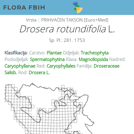
FLORA FBIH
Vrsta
|
PRIHVAĆEN TAKSON [Euro+Med]
Drosera rotundifolia
L.
Sp. Pl.: 281. 1753
Klasifikacija:
Carstvo:
Plantae
Odjeljak:
Tracheophyta
Pododjeljak:
Spermatophytina
Klasa:
Magnoliopsida
Nadred:
Caryophyllanae
Red:
Caryophyllales
Familija:
Droseraceae
Salisb.
Rod:
Drosera L.