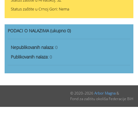
Status zaštite u Hrvatskoj: SZ
Status zaštite u Crnoj Gori: Nema
PODACI O NALAZIMA (ukupno 0)
Nepublikovanih nalaza:
0
Publikovanih nalaza:
0
© 2020–2026
Arbor Magna
&
Fond za zaštitu okoliša Federacije BiH