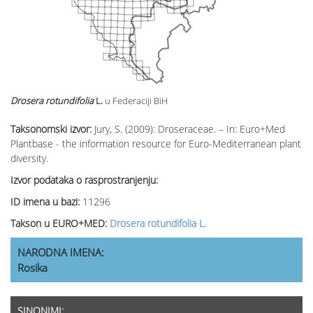
Drosera rotundifolia
L.
u Federaciji BiH
Taksonomski izvor:
Jury, S. (2009): Droseraceae. – In: Euro+Med
Plantbase - the information resource for Euro-Mediterranean plant
diversity.
Izvor podataka o rasprostranjenju:
ID imena u bazi:
11296
Takson u EURO+MED:
Drosera rotundifolia L.
NARODNA IMENA:
Rosika
SINONIMI: