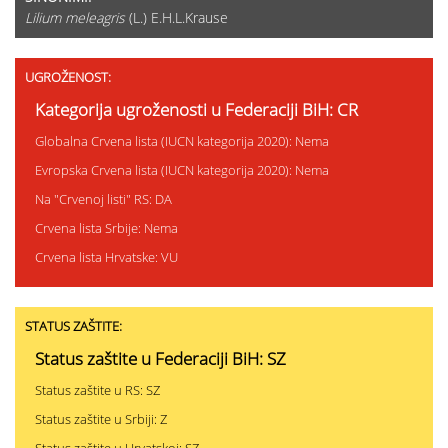
Lilium meleagris
(L.) E.H.L.Krause
UGROŽENOST:
Kategorija ugroženosti u Federaciji BiH: CR
Globalna Crvena lista (IUCN kategorija 2020): Nema
Evropska Crvena lista (IUCN kategorija 2020): Nema
Na "Crvenoj listi" RS: DA
Crvena lista Srbije: Nema
Crvena lista Hrvatske: VU
STATUS ZAŠTITE:
Status zaštite u Federaciji BiH: SZ
Status zaštite u RS: SZ
Status zaštite u Srbiji: Z