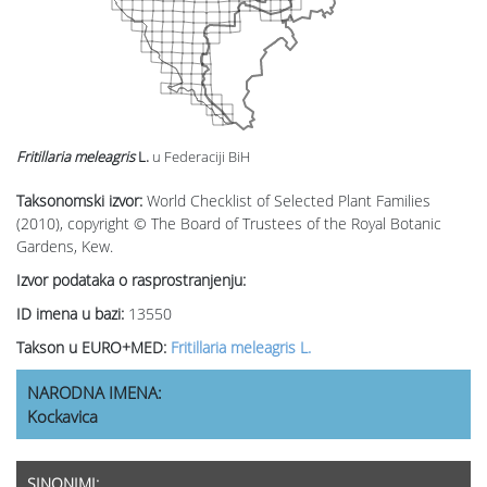
Fritillaria meleagris
L.
u Federaciji BiH
Taksonomski izvor:
World Checklist of Selected Plant Families
(2010), copyright © The Board of Trustees of the Royal Botanic
Gardens, Kew.
Izvor podataka o rasprostranjenju:
ID imena u bazi:
13550
Takson u EURO+MED:
Fritillaria meleagris L.
NARODNA IMENA:
Kockavica
SINONIMI: