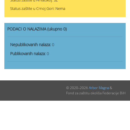
Status zaštite u Hrvatskoj: SZ
Status zaštite u Crnoj Gori: Nema
PODACI O NALAZIMA (ukupno 0)
Nepublikovanih nalaza:
0
Publikovanih nalaza:
0
© 2020–2026
Arbor Magna
&
Fond za zaštitu okoliša Federacije BiH