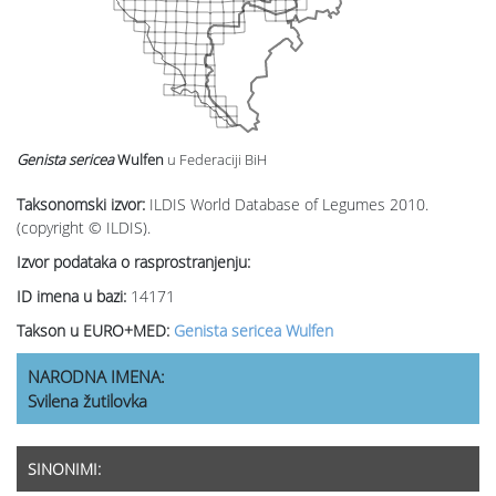
Genista sericea
Wulfen
u Federaciji BiH
Taksonomski izvor:
ILDIS World Database of Legumes 2010.
(copyright © ILDIS).
Izvor podataka o rasprostranjenju:
ID imena u bazi:
14171
Takson u EURO+MED:
Genista sericea Wulfen
NARODNA IMENA:
Svilena žutilovka
SINONIMI: