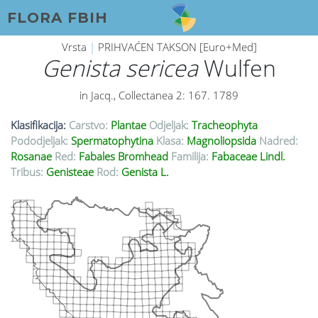
FLORA FBIH
Vrsta
|
PRIHVAĆEN TAKSON [Euro+Med]
Genista sericea
Wulfen
in Jacq., Collectanea 2: 167. 1789
Klasifikacija:
Carstvo:
Plantae
Odjeljak:
Tracheophyta
Pododjeljak:
Spermatophytina
Klasa:
Magnoliopsida
Nadred:
Rosanae
Red:
Fabales Bromhead
Familija:
Fabaceae Lindl.
Tribus:
Genisteae
Rod:
Genista L.