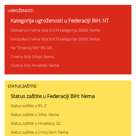
UGROŽENOST:
Kategorija ugroženosti u Federaciji BiH: NT
Globalna Crvena lista (IUCN kategorija 2020): Nema
Evropska Crvena lista (IUCN kategorija 2020): Nema
Na "Crvenoj listi" RS: DA
Crvena lista Srbije: Nema
Crvena lista Hrvatske: Nema
STATUS ZAŠTITE:
Status zaštite u Federaciji BiH: Nema
Status zaštite u RS: Z
Status zaštite u Srbiji: Nema
Status zaštite u Hrvatskoj: SZ
Status zaštite u Crnoj Gori: Nema