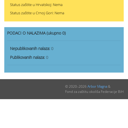
Status zaštite u Hrvatskoj: Nema
Status zaštite u Crnoj Gori: Nema
PODACI O NALAZIMA (ukupno 0)
Nepublikovanih nalaza:
0
Publikovanih nalaza:
0
© 2020–2026
Arbor Magna
&
Fond za zaštitu okoliša Federacije BiH