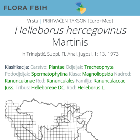
FLORA FBIH
Vrsta
|
PRIHVAĆEN TAKSON [Euro+Med]
Helleborus hercegovinus
Martinis
in Trinajstić, Suppl. Fl. Anal. Jugosl. 1: 13. 1973
Klasifikacija:
Carstvo:
Plantae
Odjeljak:
Tracheophyta
Pododjeljak:
Spermatophytina
Klasa:
Magnoliopsida
Nadred:
Ranunculanae
Red:
Ranunculales
Familija:
Ranunculaceae
Juss.
Tribus:
Helleboreae DC.
Rod:
Helleborus L.