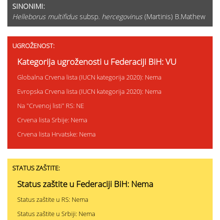
SINONIMI:
Helleborus multifidus
subsp.
hercegovinus
(Martinis) B.Mathew
UGROŽENOST:
Kategorija ugroženosti u Federaciji BiH: VU
Globalna Crvena lista (IUCN kategorija 2020): Nema
Evropska Crvena lista (IUCN kategorija 2020): Nema
Na "Crvenoj listi" RS: NE
Crvena lista Srbije: Nema
Crvena lista Hrvatske: Nema
STATUS ZAŠTITE:
Status zaštite u Federaciji BiH: Nema
Status zaštite u RS: Nema
Status zaštite u Srbiji: Nema