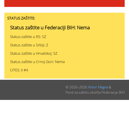
STATUS ZAŠTITE:
Status zaštite u Federaciji BiH: Nema
Status zaštite u RS: SZ
Status zaštite u Srbiji: Z
Status zaštite u Hrvatskoj: SZ
Status zaštite u Crnoj Gori: Nema
CITES: II #4
© 2020–2026
Arbor Magna
&
PODACI O NALAZIMA (ukupno 0)
Fond za zaštitu okoliša Federacije BiH
Nepublikovanih nalaza:
0
Publikovanih nalaza:
0