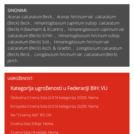
SINONIMI:
Aceras calcaratum
Beck ,
Aceras hircinum
var.
calcaratum
(Beck) Beck ,
Himantoglossum caprinum
subsp.
calcaratum
(Beck) H.Baumann & R.Lorenz ,
Himantoglossum caprinum
var.
calcaratum
(Beck) Schltr. ,
Himantoglossum hircinum
subsp.
calcaratum
(Beck) Soó ,
Himantoglossum hircinum
var.
calcaratum
(Beck) Asch. & Graebn. ,
Loroglossum calcaratum
(Beck) Beck ,
Loroglossum hircinum
var.
calcaratum
(Beck)
Janch.
UGROŽENOST:
Kategorija ugroženosti u Federaciji BiH: VU
Globalna Crvena lista (IUCN kategorija 2020): Nema
Evropska Crvena lista (IUCN kategorija 2020): Nema
Na "Crvenoj listi" RS: DA
Crvena lista Srbije: Nema
Crvena lista Hrvatske: Nema