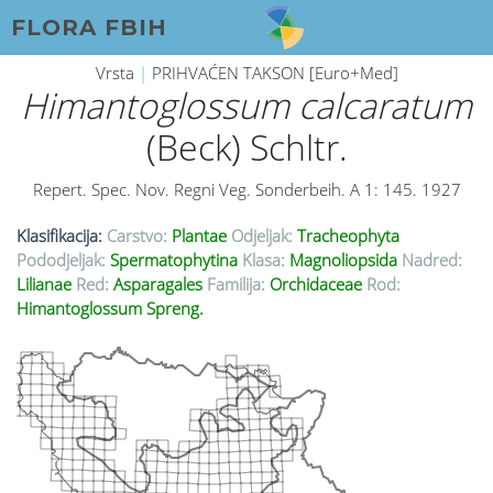
FLORA FBIH
Vrsta
|
PRIHVAĆEN TAKSON [Euro+Med]
Himantoglossum calcaratum
(Beck) Schltr.
Repert. Spec. Nov. Regni Veg. Sonderbeih. A 1: 145. 1927
Klasifikacija:
Carstvo:
Plantae
Odjeljak:
Tracheophyta
Pododjeljak:
Spermatophytina
Klasa:
Magnoliopsida
Nadred:
Lilianae
Red:
Asparagales
Familija:
Orchidaceae
Rod:
Himantoglossum Spreng.