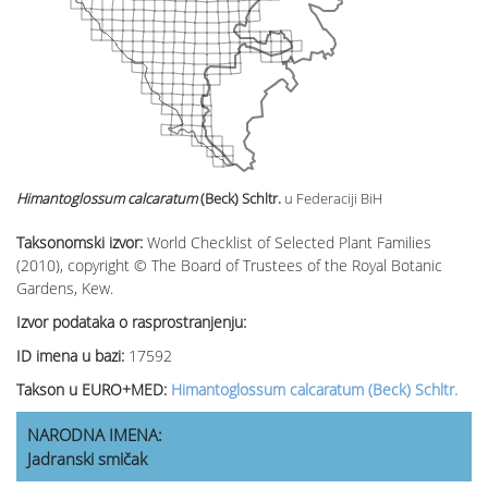
Himantoglossum calcaratum
(Beck) Schltr.
u Federaciji BiH
Taksonomski izvor:
World Checklist of Selected Plant Families
(2010), copyright © The Board of Trustees of the Royal Botanic
Gardens, Kew.
Izvor podataka o rasprostranjenju:
ID imena u bazi:
17592
Takson u EURO+MED:
Himantoglossum calcaratum (Beck) Schltr.
NARODNA IMENA:
Jadranski smičak