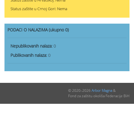
Status zaštite u Hrvatskoj: Nema
Status zaštite u Crnoj Gori: Nema
PODACI O NALAZIMA (ukupno 0)
Nepublikovanih nalaza:
0
Publikovanih nalaza:
0
© 2020–2026
Arbor Magna
&
Fond za zaštitu okoliša Federacije BiH