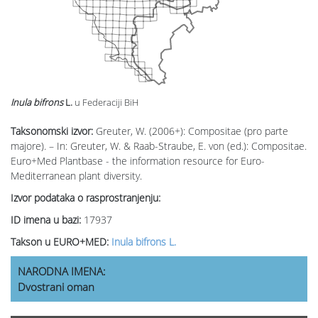
Inula bifrons
L.
u Federaciji BiH
Taksonomski izvor:
Greuter, W. (2006+): Compositae (pro parte
majore). – In: Greuter, W. & Raab-Straube, E. von (ed.): Compositae.
Euro+Med Plantbase - the information resource for Euro-
Mediterranean plant diversity.
Izvor podataka o rasprostranjenju:
ID imena u bazi:
17937
Takson u EURO+MED:
Inula bifrons L.
NARODNA IMENA:
Dvostrani oman