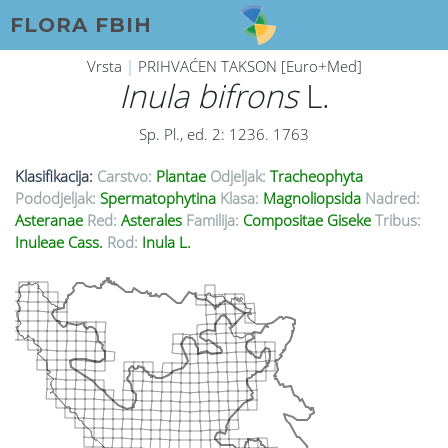
FLORA FBIH
Vrsta
|
PRIHVAĆEN TAKSON [Euro+Med]
Inula bifrons
L.
Sp. Pl., ed. 2: 1236. 1763
Klasifikacija:
Carstvo:
Plantae
Odjeljak:
Tracheophyta
Pododjeljak:
Spermatophytina
Klasa:
Magnoliopsida
Nadred:
Asteranae
Red:
Asterales
Familija:
Compositae Giseke
Tribus:
Inuleae Cass.
Rod:
Inula L.