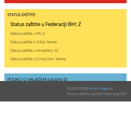
STATUS ZAŠTITE:
Status zaštite u Federaciji BiH: Z
Status zaštite u RS: Z
Status zaštite u Srbiji: Nema
Status zaštite u Hrvatskoj: SZ
Status zaštite u Crnoj Gori: Nema
PODACI O NALAZIMA (ukupno 0)
© 2020–2026
Arbor Magna
&
Fond za zaštitu okoliša Federacije BiH
Nepublikovanih nalaza:
0
Publikovanih nalaza:
0