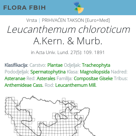
FLORA FBIH
Vrsta
|
PRIHVAĆEN TAKSON [Euro+Med]
Leucanthemum chloroticum
A.Kern. & Murb.
in Acta Univ. Lund. 27(5): 109. 1891
Klasifikacija:
Carstvo:
Plantae
Odjeljak:
Tracheophyta
Pododjeljak:
Spermatophytina
Klasa:
Magnoliopsida
Nadred:
Asteranae
Red:
Asterales
Familija:
Compositae Giseke
Tribus:
Anthemideae Cass.
Rod:
Leucanthemum Mill.