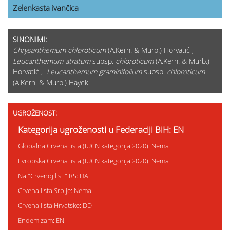
Zelenkasta ivančica
SINONIMI:
Chrysanthemum chloroticum
(A.Kern. & Murb.) Horvatić ,
Leucanthemum atratum
subsp.
chloroticum
(A.Kern. & Murb.)
Horvatić ,
Leucanthemum graminifolium
subsp.
chloroticum
(A.Kern. & Murb.) Hayek
UGROŽENOST:
Kategorija ugroženosti u Federaciji BiH: EN
Globalna Crvena lista (IUCN kategorija 2020): Nema
Evropska Crvena lista (IUCN kategorija 2020): Nema
Na "Crvenoj listi" RS: DA
Crvena lista Srbije: Nema
Crvena lista Hrvatske: DD
Endemizam: EN