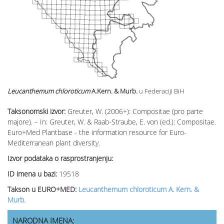
Leucanthemum chloroticum
A.Kern. & Murb.
u Federaciji BiH
Taksonomski izvor:
Greuter, W. (2006+): Compositae (pro parte
majore). – In: Greuter, W. & Raab-Straube, E. von (ed.): Compositae.
Euro+Med Plantbase - the information resource for Euro-
Mediterranean plant diversity.
Izvor podataka o rasprostranjenju:
ID imena u bazi:
19518
Takson u EURO+MED:
Leucanthemum chloroticum A. Kern. &
Murb.
NARODNA IMENA: