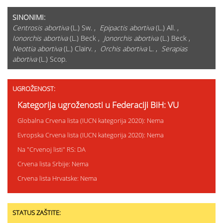
SINONIMI:
Centrosis abortiva
(L.) Sw. ,
Epipactis abortiva
(L.) All. ,
Ionorchis abortiva
(L.) Beck ,
Jonorchis abortiva
(L.) Beck ,
Neottia abortiva
(L.) Clairv. ,
Orchis abortiva
L. ,
Serapias
abortiva
(L.) Scop.
UGROŽENOST:
Kategorija ugroženosti u Federaciji BiH: VU
Globalna Crvena lista (IUCN kategorija 2020): Nema
Evropska Crvena lista (IUCN kategorija 2020): Nema
Na "Crvenoj listi" RS: DA
Crvena lista Srbije: Nema
Crvena lista Hrvatske: Nema
STATUS ZAŠTITE: