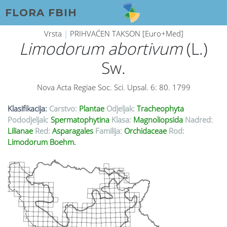
FLORA FBIH
Vrsta
|
PRIHVAĆEN TAKSON [Euro+Med]
Limodorum abortivum
(L.)
Sw.
Nova Acta Regiae Soc. Sci. Upsal. 6: 80. 1799
Klasifikacija:
Carstvo:
Plantae
Odjeljak:
Tracheophyta
Pododjeljak:
Spermatophytina
Klasa:
Magnoliopsida
Nadred:
Lilianae
Red:
Asparagales
Familija:
Orchidaceae
Rod:
Limodorum Boehm.