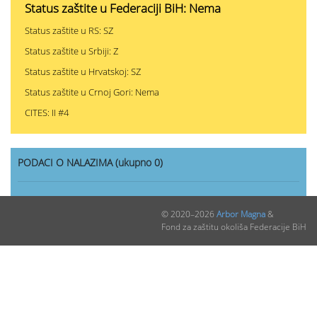
Status zaštite u Federaciji BiH: Nema
Status zaštite u RS: SZ
Status zaštite u Srbiji: Z
Status zaštite u Hrvatskoj: SZ
Status zaštite u Crnoj Gori: Nema
CITES: II #4
PODACI O NALAZIMA (ukupno 0)
Nepublikovanih nalaza:
0
© 2020–2026
Arbor Magna
&
Publikovanih nalaza:
0
Fond za zaštitu okoliša Federacije BiH