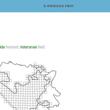
E-PRIRODA FBIH
ida
Nadred:
Asteranae
Red: