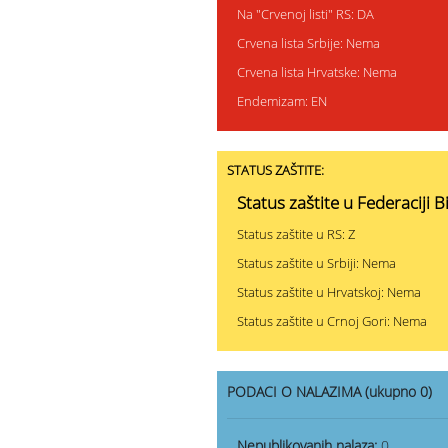
Na "Crvenoj listi" RS: DA
Crvena lista Srbije: Nema
Crvena lista Hrvatske: Nema
Endemizam: EN
STATUS ZAŠTITE:
Status zaštite u Federaciji B
Status zaštite u RS: Z
Status zaštite u Srbiji: Nema
Status zaštite u Hrvatskoj: Nema
Status zaštite u Crnoj Gori: Nema
PODACI O NALAZIMA (ukupno 0)
Nepublikovanih nalaza:
0