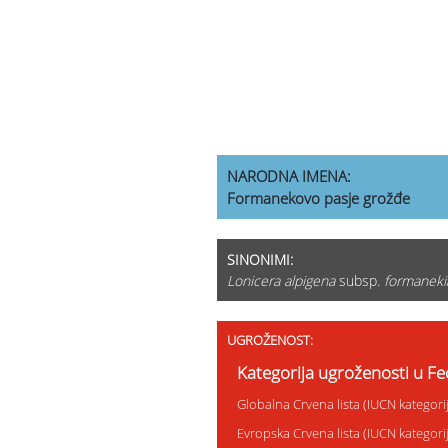
NARODNA IMENA:
Formanekovo pasje grožđe
SINONIMI:
Lonicera alpigena
subsp.
formaneki
UGROŽENOST:
Kategorija ugroženosti u Fed
Globalna Crvena lista (IUCN kategor
Evropska Crvena lista (IUCN kategor