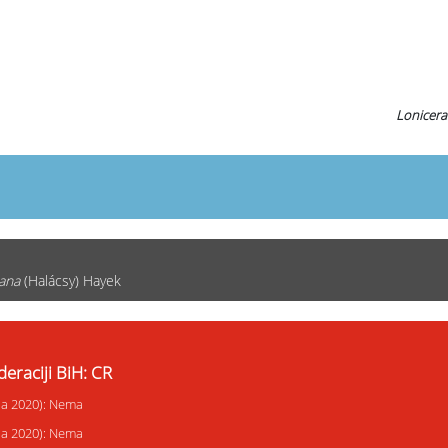
Lonicera
ana
(Halácsy) Hayek
eraciji BiH: CR
ija 2020): Nema
ija 2020): Nema