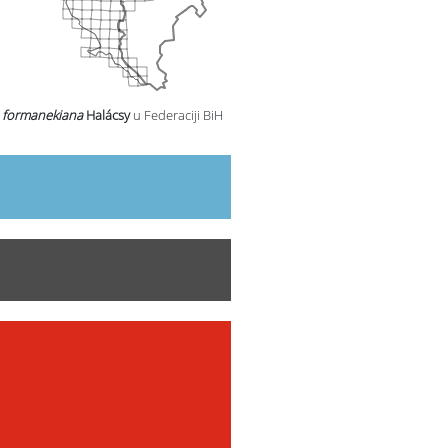
 formanekiana
Halácsy
u Federaciji BiH