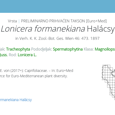
Vrsta
|
PRELIMINARNO PRIHVAĆEN TAKSON [Euro+Med]
Lonicera formanekiana
Halácsy
in Verh. K. K. Zool.-Bot. Ges. Wien 46: 473. 1897
jak:
Tracheophyta
Pododjeljak:
Spermatophytina
Klasa:
Magnoliops
Juss.
Rod:
Lonicera L.
E. von (2017+): Caprifoliaceae. – In: Euro+Med
rce for Euro-Mediterranean plant diversity.
ormanekiana Halácsy