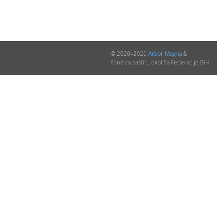
© 2020–2026
Arbor Magna
&
Fond za zaštitu okoliša Federacije BiH