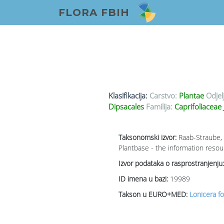
FLORA FBIH
Klasifikacija:
Carstvo:
Plantae
Odjel
Dipsacales
Familija:
Caprifoliaceae 
Taksonomski izvor:
Raab-Straube, 
Plantbase - the information resou
Izvor podataka o rasprostranjenju:
ID imena u bazi:
19989
Takson u EURO+MED:
Lonicera f