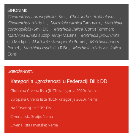
SINONIMI:
Cheiranthus coronopifolius
Sm. ,
Cheiranthus fruticulosus
L. ,
Cheiranthus tristis
L. ,
Matthiola carnica
Tammaro ,
Matthiola
coronopifolia
(Sm.) DC. ,
Matthiola italica
(Conti) Tammaro ,
Matthiola lunata
subsp.
leroyi
M.Laínz ,
Matthiola provincialis
(L.) Markgr. ,
Matthiola stenopetala
Pomel ,
Matthiola telum
Pomel ,
Matthiola tristis
(L.) R.Br. ,
Matthiola tristis
var.
italica
Conti
UGROŽENOST:
Kategorija ugroženosti u Federaciji BiH: DD
Globalna Crvena lista (IUCN kategorija 2020): Nema
Evropska Crvena lista (IUCN kategorija 2020): Nema
Na "Crvenoj listi" RS: DA
Crvena lista Srbije: Nema
Crvena lista Hrvatske: Nema