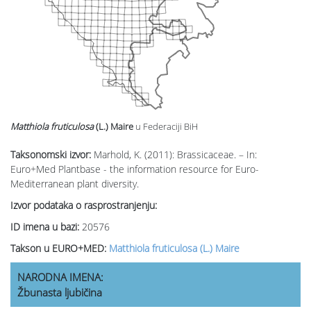
Matthiola fruticulosa
(L.) Maire
u Federaciji BiH
Taksonomski izvor:
Marhold, K. (2011): Brassicaceae. – In:
Euro+Med Plantbase - the information resource for Euro-
Mediterranean plant diversity.
Izvor podataka o rasprostranjenju:
ID imena u bazi:
20576
Takson u EURO+MED:
Matthiola fruticulosa (L.) Maire
NARODNA IMENA:
Žbunasta ljubičina