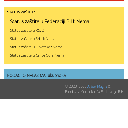
STATUS ZAŠTITE:
Status zaštite u Federaciji BiH: Nema
Status zaštite u RS: Z
Status zaštite u Srbiji: Nema
Status zaštite u Hrvatskoj: Nema
Status zaštite u Crnoj Gori: Nema
PODACI O NALAZIMA (ukupno 0)
© 2020–2026
Arbor Magna
&
Nepublikovanih nalaza:
0
Fond za zaštitu okoliša Federacije BiH
Publikovanih nalaza:
0