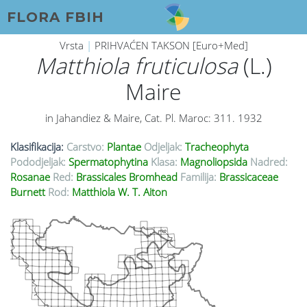
FLORA FBIH
Vrsta
|
PRIHVAĆEN TAKSON [Euro+Med]
Matthiola fruticulosa
(L.)
Maire
in Jahandiez & Maire, Cat. Pl. Maroc: 311. 1932
Klasifikacija:
Carstvo:
Plantae
Odjeljak:
Tracheophyta
Pododjeljak:
Spermatophytina
Klasa:
Magnoliopsida
Nadred:
Rosanae
Red:
Brassicales Bromhead
Familija:
Brassicaceae
Burnett
Rod:
Matthiola W. T. Aiton