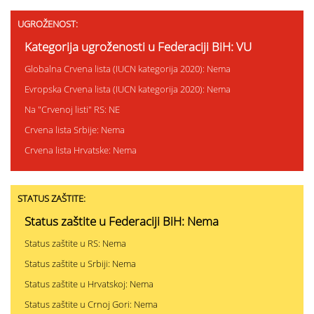
UGROŽENOST:
Kategorija ugroženosti u Federaciji BiH: VU
Globalna Crvena lista (IUCN kategorija 2020): Nema
Evropska Crvena lista (IUCN kategorija 2020): Nema
Na "Crvenoj listi" RS: NE
Crvena lista Srbije: Nema
Crvena lista Hrvatske: Nema
STATUS ZAŠTITE:
Status zaštite u Federaciji BiH: Nema
Status zaštite u RS: Nema
Status zaštite u Srbiji: Nema
Status zaštite u Hrvatskoj: Nema
Status zaštite u Crnoj Gori: Nema