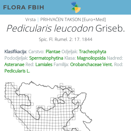
FLORA FBIH
Vrsta
|
PRIHVAĆEN TAKSON [Euro+Med]
Pedicularis leucodon
Griseb.
Spic. Fl. Rumel. 2: 17. 1844
Klasifikacija:
Carstvo:
Plantae
Odjeljak:
Tracheophyta
Pododjeljak:
Spermatophytina
Klasa:
Magnoliopsida
Nadred:
Asteranae
Red:
Lamiales
Familija:
Orobanchaceae Vent.
Rod:
Pedicularis L.