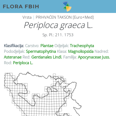
FLORA FBIH
Vrsta
|
PRIHVAĆEN TAKSON [Euro+Med]
Periploca graeca
L.
Sp. Pl.: 211. 1753
Klasifikacija:
Carstvo:
Plantae
Odjeljak:
Tracheophyta
Pododjeljak:
Spermatophytina
Klasa:
Magnoliopsida
Nadred:
Asteranae
Red:
Gentianales Lindl.
Familija:
Apocynaceae Juss.
Rod:
Periploca L.