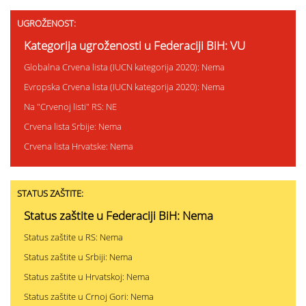
UGROŽENOST:
Kategorija ugroženosti u Federaciji BiH: VU
Globalna Crvena lista (IUCN kategorija 2020): Nema
Evropska Crvena lista (IUCN kategorija 2020): Nema
Na "Crvenoj listi" RS: NE
Crvena lista Srbije: Nema
Crvena lista Hrvatske: Nema
STATUS ZAŠTITE:
Status zaštite u Federaciji BiH: Nema
Status zaštite u RS: Nema
Status zaštite u Srbiji: Nema
Status zaštite u Hrvatskoj: Nema
Status zaštite u Crnoj Gori: Nema