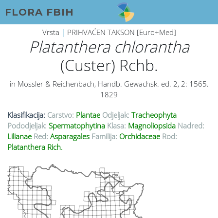
FLORA FBIH
Vrsta
|
PRIHVAĆEN TAKSON [Euro+Med]
Platanthera chlorantha
(Custer) Rchb.
in Mössler & Reichenbach, Handb. Gewächsk. ed. 2, 2: 1565.
1829
Klasifikacija:
Carstvo:
Plantae
Odjeljak:
Tracheophyta
Pododjeljak:
Spermatophytina
Klasa:
Magnoliopsida
Nadred:
Lilianae
Red:
Asparagales
Familija:
Orchidaceae
Rod:
Platanthera Rich.