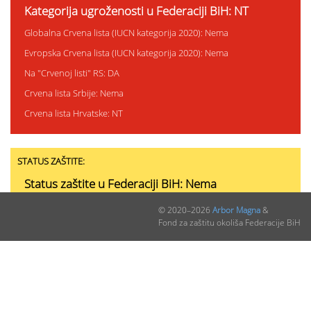
Kategorija ugroženosti u Federaciji BiH: NT
Globalna Crvena lista (IUCN kategorija 2020): Nema
Evropska Crvena lista (IUCN kategorija 2020): Nema
Na "Crvenoj listi" RS: DA
Crvena lista Srbije: Nema
Crvena lista Hrvatske: NT
STATUS ZAŠTITE:
Status zaštite u Federaciji BiH: Nema
Status zaštite u RS: SZ
© 2020–2026
Arbor Magna
&
Fond za zaštitu okoliša Federacije BiH
Status zaštite u Srbiji: Nema
Status zaštite u Hrvatskoj: SZ
Status zaštite u Crnoj Gori: Nema
CITES: II #4