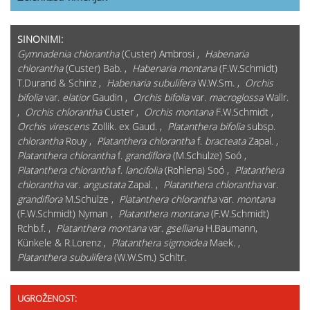
SINONIMI:
Gymnadenia chlorantha
(Custer) Ambrosi ,
Habenaria
chlorantha
(Custer) Bab. ,
Habenaria montana
(F.W.Schmidt)
T.Durand & Schinz ,
Habenaria subulifera
W.W.Sm. ,
Orchis
bifolia
var.
elatior
Gaudin ,
Orchis bifolia
var.
macroglossa
Wallr.
,
Orchis chlorantha
Custer ,
Orchis montana
F.W.Schmidt ,
Orchis virescens
Zollik. ex Gaud. ,
Platanthera bifolia
subsp.
chlorantha
Rouy ,
Platanthera chlorantha
f.
bracteata
Zapal. ,
Platanthera chlorantha
f.
grandiflora
(M.Schulze) Soó ,
Platanthera chlorantha
f.
lancifolia
(Rohlena) Soó ,
Platanthera
chlorantha
var.
angustata
Zapal. ,
Platanthera chlorantha
var.
grandiflora
M.Schulze ,
Platanthera chlorantha
var.
montana
(F.W.Schmidt) Nyman ,
Platanthera montana
(F.W.Schmidt)
Rchb.f. ,
Platanthera montana
var.
gselliana
H.Baumann,
Künkele & R.Lorenz ,
Platanthera sigmoidea
Maek. ,
Platanthera subulifera
(W.W.Sm.) Schltr.
UGROŽENOST: