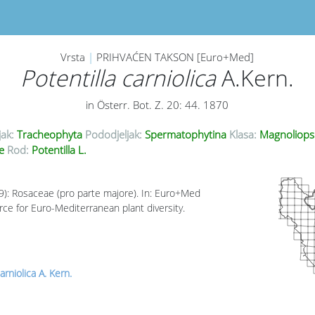
Vrsta
|
PRIHVAĆEN TAKSON [Euro+Med]
Potentilla carniolica
A.Kern.
in Österr. Bot. Z. 20: 44. 1870
jak:
Tracheophyta
Pododjeljak:
Spermatophytina
Klasa:
Magnoliops
ae
Rod:
Potentilla L.
09): Rosaceae (pro parte majore). In: Euro+Med
rce for Euro-Mediterranean plant diversity.
arniolica A. Kern.