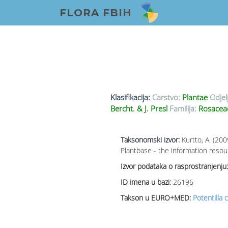
FLORA FBIH
Klasifikacija:
Carstvo:
Plantae
Odjel
Bercht. & J. Presl
Familija:
Rosace
Taksonomski izvor:
Kurtto, A. (20
Plantbase - the information resou
Izvor podataka o rasprostranjenju:
ID imena u bazi:
26196
Takson u EURO+MED:
Potentilla c