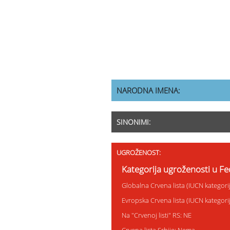
NARODNA IMENA:
SINONIMI:
UGROŽENOST:
Kategorija ugroženosti u Fed
Globalna Crvena lista (IUCN kategor
Evropska Crvena lista (IUCN kategor
Na "Crvenoj listi" RS: NE