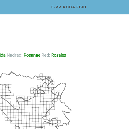
E-PRIRODA FBIH
ida
Nadred:
Rosanae
Red:
Rosales