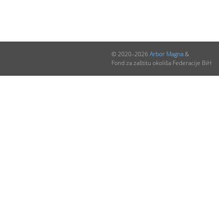
© 2020–2026
Arbor Magna
&
Fond za zaštitu okoliša Federacije BiH