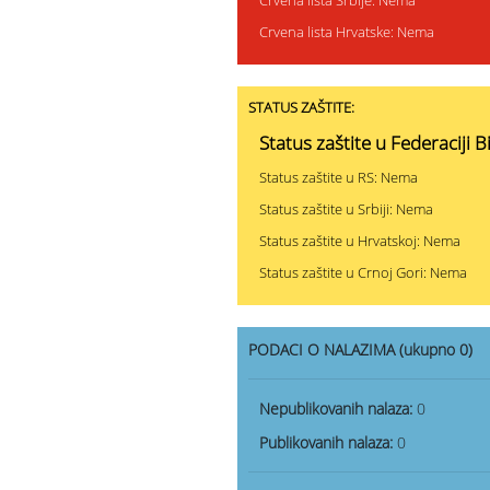
Crvena lista Srbije: Nema
Crvena lista Hrvatske: Nema
STATUS ZAŠTITE:
Status zaštite u Federaciji 
Status zaštite u RS: Nema
Status zaštite u Srbiji: Nema
Status zaštite u Hrvatskoj: Nema
Status zaštite u Crnoj Gori: Nema
PODACI O NALAZIMA (ukupno 0)
Nepublikovanih nalaza:
0
Publikovanih nalaza:
0