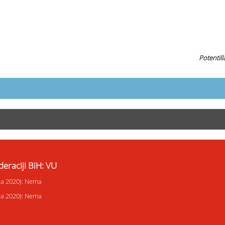
Potentill
eraciji BiH: VU
ija 2020): Nema
ija 2020): Nema