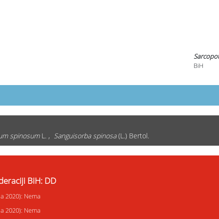
Sarcopo
BiH
ium spinosum
L. ,
Sanguisorba spinosa
(L.) Bertol.
deraciji BiH: DD
ija 2020): Nema
ija 2020): Nema