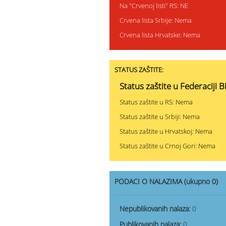
Na "Crvenoj listi" RS: NE
Crvena lista Srbije: Nema
Crvena lista Hrvatske: Nema
STATUS ZAŠTITE:
Status zaštite u Federaciji 
Status zaštite u RS: Nema
Status zaštite u Srbiji: Nema
Status zaštite u Hrvatskoj: Nema
Status zaštite u Crnoj Gori: Nema
PODACI O NALAZIMA (ukupno 0)
Nepublikovanih nalaza:
0
Publikovanih nalaza:
0