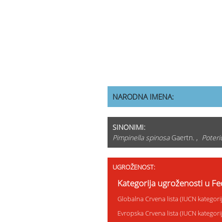
NARODNA IMENA:
SINONIMI:
Pimpinella spinosa
Gaertn. ,
Poter
UGROŽENOST:
Kategorija ugroženosti u Fe
Globalna Crvena lista (IUCN kategor
Evropska Crvena lista (IUCN kategor