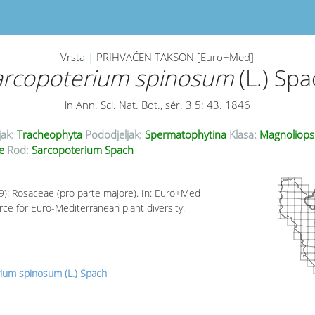
Vrsta
|
PRIHVAĆEN TAKSON [Euro+Med]
arcopoterium spinosum
(L.) Sp
in Ann. Sci. Nat. Bot., sér. 3 5: 43. 1846
jak:
Tracheophyta
Pododjeljak:
Spermatophytina
Klasa:
Magnoliops
ae
Rod:
Sarcopoterium Spach
09): Rosaceae (pro parte majore). In: Euro+Med
rce for Euro-Mediterranean plant diversity.
ium spinosum (L.) Spach