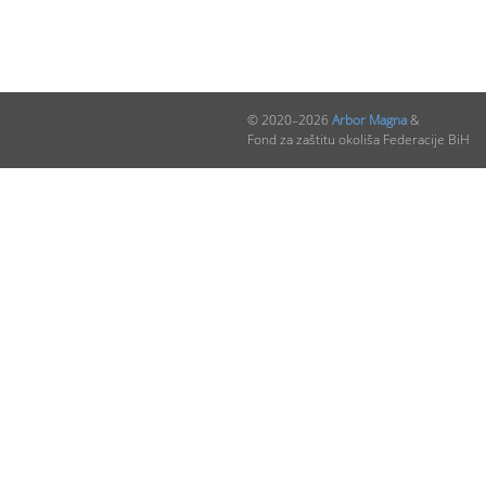
© 2020–2026
Arbor Magna
&
Fond za zaštitu okoliša Federacije BiH