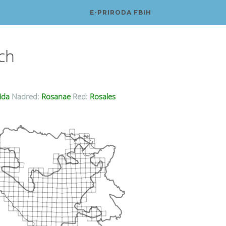
E-PRIRODA FBIH
ach
ida
Nadred:
Rosanae
Red:
Rosales