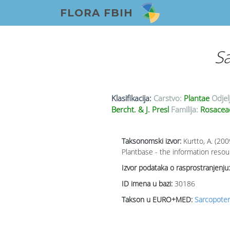
FLORA FBIH
S
Klasifikacija:
Carstvo:
Plantae
Odjel
Bercht. & J. Presl
Familija:
Rosace
Taksonomski izvor:
Kurtto, A. (20
Plantbase - the information resou
Izvor podataka o rasprostranjenju:
ID imena u bazi:
30186
Takson u EURO+MED:
Sarcopoter