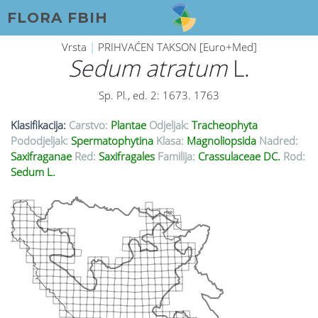
FLORA FBIH
Vrsta
|
PRIHVAĆEN TAKSON [Euro+Med]
Sedum atratum
L.
Sp. Pl., ed. 2: 1673. 1763
Klasifikacija:
Carstvo:
Plantae
Odjeljak:
Tracheophyta
Pododjeljak:
Spermatophytina
Klasa:
Magnoliopsida
Nadred:
Saxifraganae
Red:
Saxifragales
Familija:
Crassulaceae DC.
Rod:
Sedum L.