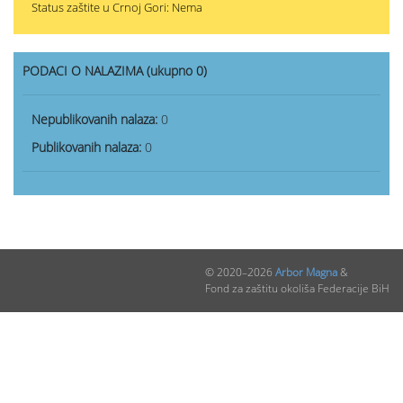
Status zaštite u Crnoj Gori: Nema
PODACI O NALAZIMA (ukupno 0)
Nepublikovanih nalaza:
0
Publikovanih nalaza:
0
© 2020–2026
Arbor Magna
&
Fond za zaštitu okoliša Federacije BiH