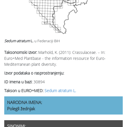
Sedum atratum
L.
u Federaciji BiH
Taksonomski izvor:
Marhold, K. (2011): Crassulaceae. – In:
Euro+Med Plantbase - the information resource for Euro-
Mediterranean plant diversity.
Izvor podataka o rasprostranjenju:
ID imena u bazi:
30894
Takson u EURO+MED:
Sedum atratum L.
NARODNA IMENA:
Polegli žednjak
SINONIMI: