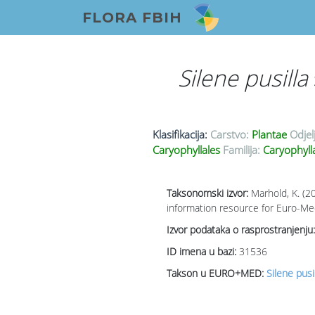
FLORA FBIH
Silene pusilla
Klasifikacija:
Carstvo:
Plantae
Odjel
Caryophyllales
Familija:
Caryophyll
Taksonomski izvor:
Marhold, K. (2
information resource for Euro-Med
Izvor podataka o rasprostranjenju:
ID imena u bazi:
31536
Takson u EURO+MED:
Silene pus