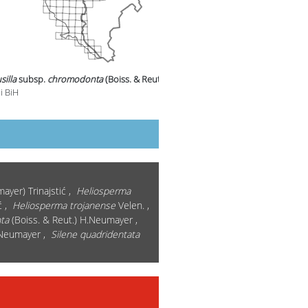
silla
subsp.
chromodonta
(Boiss. & Reut.) Greuter
u
i BiH
yer) Trinajstić ,
Heliosperma
ić ,
Heliosperma trojanense
Velen. ,
ta
(Boiss. & Reut.) H.Neumayer ,
Neumayer ,
Silene quadridentata