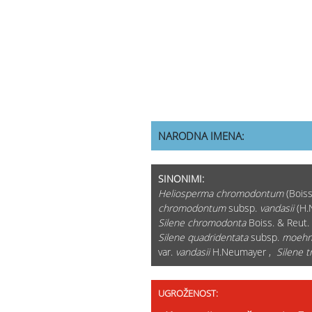
NARODNA IMENA:
SINONIMI:
Heliosperma chromodontum
(Boiss
chromodontum
subsp.
vandasii
(H.N
Silene chromodonta
Boiss. & Reut.
Silene quadridentata
subsp.
moehrin
var.
vandasii
H.Neumayer ,
Silene t
UGROŽENOST: