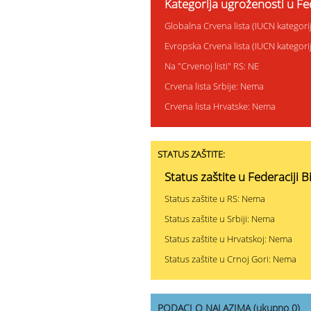
Kategorija ugroženosti u Fe
Globalna Crvena lista (IUCN kategor
Evropska Crvena lista (IUCN kategor
Na "Crvenoj listi" RS: NE
Crvena lista Srbije: Nema
Crvena lista Hrvatske: Nema
STATUS ZAŠTITE:
Status zaštite u Federaciji 
Status zaštite u RS: Nema
Status zaštite u Srbiji: Nema
Status zaštite u Hrvatskoj: Nema
Status zaštite u Crnoj Gori: Nema
PODACI O NALAZIMA (ukupno 0)