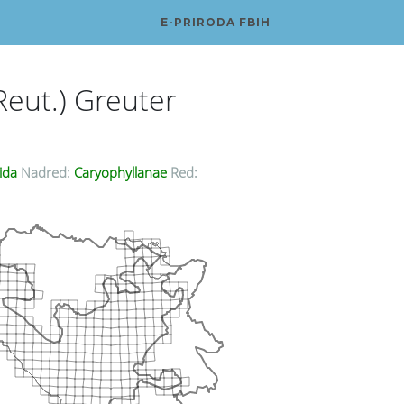
E-PRIRODA FBIH
Reut.) Greuter
ida
Nadred:
Caryophyllanae
Red: