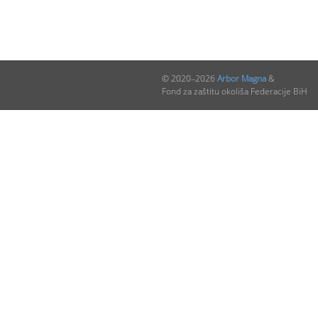
© 2020–2026
Arbor Magna
&
Fond za zaštitu okoliša Federacije BiH