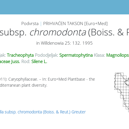
Podvrsta
|
PRIHVAĆEN TAKSON [Euro+Med]
subsp.
chromodonta
(Boiss. & 
in Willdenowia 25: 132. 1995
jak:
Tracheophyta
Pododjeljak:
Spermatophytina
Klasa:
Magnoliops
aceae Juss.
Rod:
Silene L.
011): Caryophyllaceae. – In: Euro+Med Plantbase - the
iterranean plant diversity.
illa subsp. chromodonta (Boiss. & Reut.) Greuter