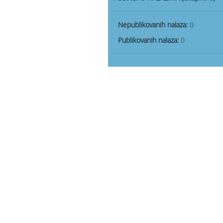
Nepublikovanih nalaza:
0
Publikovanih nalaza:
0