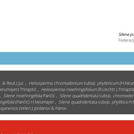
Silene pu
Federacij
. & Reut.) Jur. ,
Heliosperma chromodontum
subsp.
phylleticum
(H.Neuma
eumayer) Trinajstić ,
Heliosperma moehringiifolium
(R.Uechtr.) Trinajst
 ,
Silene moehringifolia
Pančić ,
Silene quadridentata
subsp.
chromodon
giifolia
(Pančić) H.Neumayer ,
Silene quadridentata
subsp.
phyllitica
H.
rojanensis
(Velen.) Jordanov & Panov