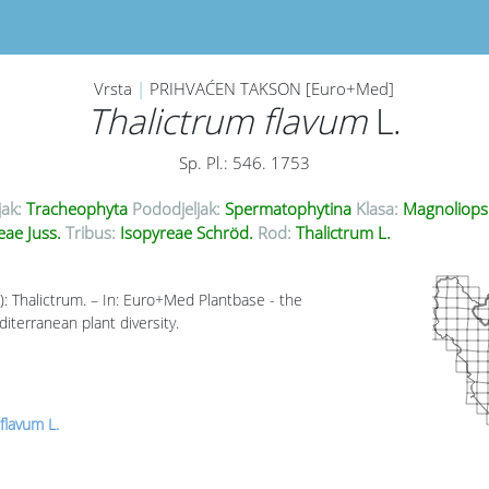
Vrsta
|
PRIHVAĆEN TAKSON [Euro+Med]
Thalictrum flavum
L.
Sp. Pl.: 546. 1753
jak:
Tracheophyta
Pododjeljak:
Spermatophytina
Klasa:
Magnoliops
ae Juss.
Tribus:
Isopyreae Schröd.
Rod:
Thalictrum L.
): Thalictrum. – In: Euro+Med Plantbase - the
iterranean plant diversity.
flavum L.