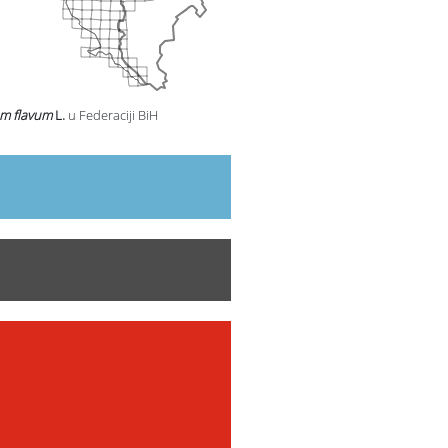
um flavum
L.
u Federaciji BiH