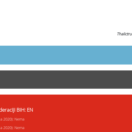
Thalictr
eraciji BiH: EN
ija 2020): Nema
ija 2020): Nema