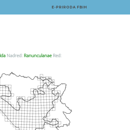
E-PRIRODA FBIH
ida
Nadred:
Ranunculanae
Red: