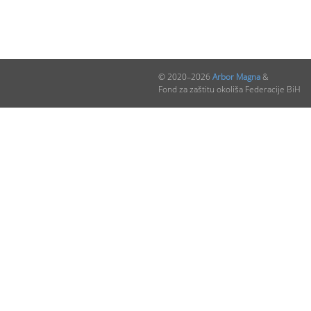
© 2020–2026
Arbor Magna
&
Fond za zaštitu okoliša Federacije BiH