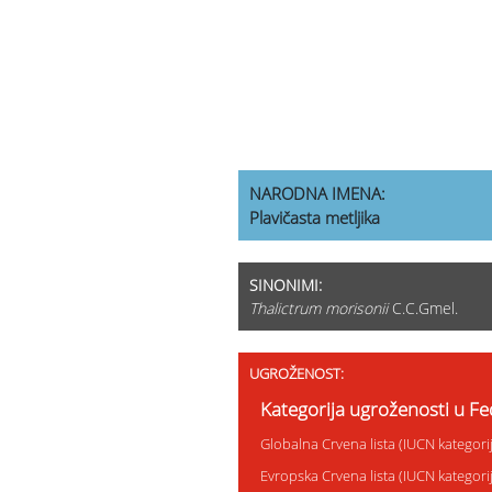
NARODNA IMENA:
Plavičasta metljika
SINONIMI:
Thalictrum morisonii
C.C.Gmel.
UGROŽENOST:
Kategorija ugroženosti u Fed
Globalna Crvena lista (IUCN kategor
Evropska Crvena lista (IUCN kategor