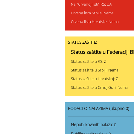
Na "Crvenoj listi" RS: DA
Crvena lista Srbije: Nema
Crvena lista Hrvatske: Nema
STATUS ZAŠTITE:
Status zaštite u Federaciji B
Status zaštite u RS: Z
Status zaštite u Srbiji: Nema
Status zaštite u Hrvatskoj: Z
Status zaštite u Crnoj Gori: Nema
PODACI O NALAZIMA (ukupno 0)
Nepublikovanih nalaza:
0
Publikovanih nalaza:
0