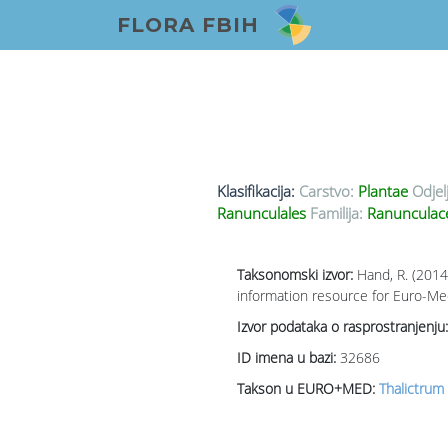
FLORA FBIH
Klasifikacija:
Carstvo:
Plantae
Odjel
Ranunculales
Familija:
Ranunculace
Taksonomski izvor:
Hand, R. (2014
information resource for Euro-Med
Izvor podataka o rasprostranjenju:
ID imena u bazi:
32686
Takson u EURO+MED:
Thalictrum 