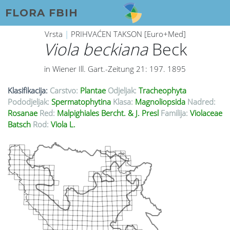
FLORA FBIH
Vrsta
|
PRIHVAĆEN TAKSON [Euro+Med]
Viola beckiana
Beck
in Wiener Ill. Gart.-Zeitung 21: 197. 1895
Klasifikacija:
Carstvo:
Plantae
Odjeljak:
Tracheophyta
Pododjeljak:
Spermatophytina
Klasa:
Magnoliopsida
Nadred:
Rosanae
Red:
Malpighiales Bercht. & J. Presl
Familija:
Violaceae
Batsch
Rod:
Viola L.