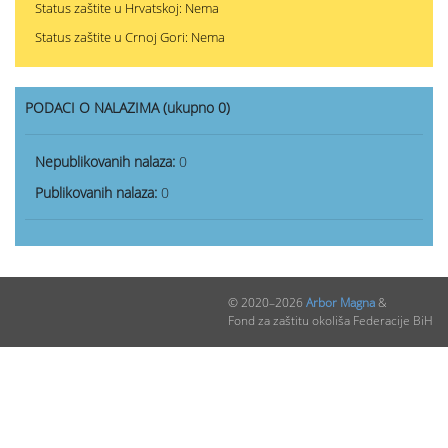
Status zaštite u Hrvatskoj: Nema
Status zaštite u Crnoj Gori: Nema
PODACI O NALAZIMA (ukupno 0)
Nepublikovanih nalaza:
0
Publikovanih nalaza:
0
© 2020–2026
Arbor Magna
&
Fond za zaštitu okoliša Federacije BiH