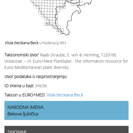
Viola beckiana
Beck
u Federaciji BiH
Taksonomski izvor:
Raab-Straube, E. von & Henning, T.(2018):
Violaceae. – In: Euro+Med Plantbase - the information resource for
Euro-Mediterranean plant diversity.
Izvor podataka o rasprostranjenju:
ID imena u bazi:
34636
Takson u EURO+MED:
Viola beckiana Beck
NARODNA IMENA:
Bekova ljubičica
SINONIMI: