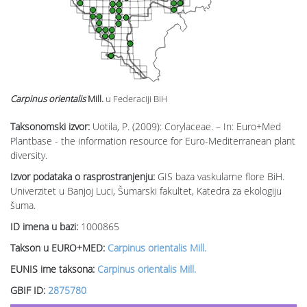
Carpinus orientalis
Mill.
u Federaciji BiH
Taksonomski izvor:
Uotila, P. (2009): Corylaceae. – In: Euro+Med
Plantbase - the information resource for Euro-Mediterranean plant
diversity.
Izvor podataka o rasprostranjenju:
GIS baza vaskularne flore BiH.
Univerzitet u Banjoj Luci, Šumarski fakultet, Katedra za ekologiju
šuma.
ID imena u bazi:
1000865
Takson u EURO+MED:
Carpinus orientalis Mill.
EUNIS ime taksona:
Carpinus orientalis Mill.
GBIF ID:
2875780