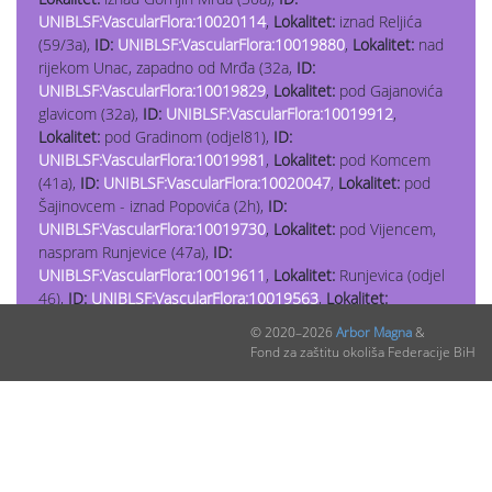
UNIBLSF:VascularFlora:10020114
,
Lokalitet:
iznad Reljića
(59/3a),
ID:
UNIBLSF:VascularFlora:10019880
,
Lokalitet:
nad
rijekom Unac, zapadno od Mrđa (32a,
ID:
UNIBLSF:VascularFlora:10019829
,
Lokalitet:
pod Gajanovića
glavicom (32a),
ID:
UNIBLSF:VascularFlora:10019912
,
Lokalitet:
pod Gradinom (odjel81),
ID:
UNIBLSF:VascularFlora:10019981
,
Lokalitet:
pod Komcem
(41a),
ID:
UNIBLSF:VascularFlora:10020047
,
Lokalitet:
pod
Šajinovcem - iznad Popovića (2h),
ID:
UNIBLSF:VascularFlora:10019730
,
Lokalitet:
pod Vijencem,
naspram Runjevice (47a),
ID:
UNIBLSF:VascularFlora:10019611
,
Lokalitet:
Runjevica (odjel
46),
ID:
UNIBLSF:VascularFlora:10019563
,
Lokalitet:
Runjevica (odjel 46),
ID:
UNIBLSF:VascularFlora:10020858
,
© 2020–2026
Arbor Magna
&
Lokalitet:
sliv Drobnjaka,
Fond za zaštitu okoliša Federacije BiH
Fabijanić, Fukarek & Stefanović. 1963. Pregled osnovnih
tipova šumske vegetacije. Lepenica, kniga III
Nalazi: