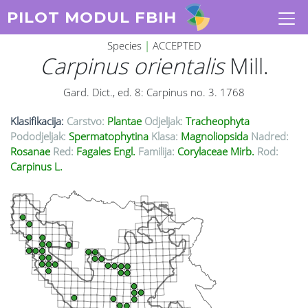
PILOT MODUL FBIH
Species
|
ACCEPTED
Carpinus orientalis
Mill.
Gard. Dict., ed. 8: Carpinus no. 3. 1768
Klasifikacija:
Carstvo:
Plantae
Odjeljak:
Tracheophyta
Pododjeljak:
Spermatophytina
Klasa:
Magnoliopsida
Nadred:
Rosanae
Red:
Fagales Engl.
Familija:
Corylaceae Mirb.
Rod:
Carpinus L.