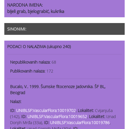
NARODNA IMENA:
bijeli grab, bjelograbić, kukrika
SINONIMI:
PODACI O NALAZIMA (ukupno 240)
Nepublikovanih nalaza:
68
Publikovanih nalaza:
172
Bucalo, V.. 1999. Šumske fitocenoze Jadovnika. ŠF BL,
Beograd
Nalazi:
ID:
UNIBLSF:VascularFlora:10019702
,
Lokalitet:
Cvijanjuša
(142),
ID:
UNIBLSF:VascularFlora:10019652
,
Lokalitet:
Iznad
Donjih Mrđa (33a),
ID:
UNIBLSF:VascularFlora:10019786
,
Lokalitet:
iznad Gornjih Mrđa (30a),
ID: