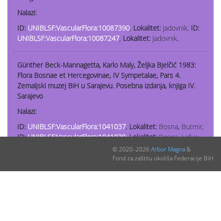
Nalazi:
ID:
UNIBLSF:VascularFlora:10087390
,
Lokalitet:
Jadovnik,
ID:
UNIBLSF:VascularFlora:10087247
,
Lokalitet:
Jadovnik,
Günther Beck-Mannagetta, Karlo Maly, Željka Bjelčić 1983:
Flora Bosnae et Hercegovinae, IV Sympetalae, Pars 4.
Zemaljski muzej BiH u Sarajevu. Posebna izdanja, knjiga IV.
Sarajevo
Nalazi:
ID:
UNIBLSF:VascularFlora:1041037
,
Lokalitet:
Bosna, Butmir,
ID:
UNIBLSF:VascularFlora:1041029
,
Lokalitet:
Bosna, Lašva,
Bosna,
ID:
UNIBLSF:VascularFlora:1041015
,
Lokalitet:
Bosna,
© 2020–2026
Arbor Magna
&
Sarajevo, Koševo,
ID:
UNIBLSF:VascularFlora:1041031
,
Fond za zaštitu okoliša Federacije BiH
Lokalitet:
Bosna, Tarčin, Bioča,
ID:
UNIBLSF:VascularFlora:1041039
,
Lokalitet:
Bosna, Travanjsko
polje,
ID:
UNIBLSF:VascularFlora:1041030
,
Lokalitet:
Hercegovina, Bjelašnica pl., kod Gornjeg Lukomira,
ID:
UNIBLSF:VascularFlora:1041013
,
Lokalitet:
južna Bosna,
Prača, kod Banje stijene u klancu Prače,
ID: