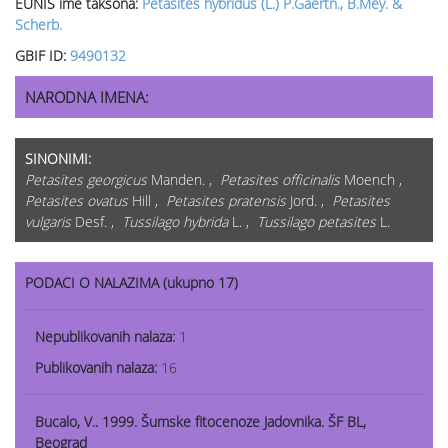
EUNIS ime taksona:
Petasites hybridus (L.) P.Gaertn., B.Mey. &
Scherb.
GBIF ID:
9490132
NARODNA IMENA:
SINONIMI:
Petasites georgicus
Manden. ,
Petasites officinalis
Moench ,
Petasites ovatus
Hill ,
Petasites pratensis
Jord. ,
Petasites
vulgaris
Desf. ,
Tussilago hybrida
L. ,
Tussilago petasites
L.
PODACI O NALAZIMA (ukupno 17)
Nepublikovanih nalaza:
1
Publikovanih nalaza:
16
Bucalo, V.. 1999. Šumske fitocenoze Jadovnika. ŠF BL,
Beograd