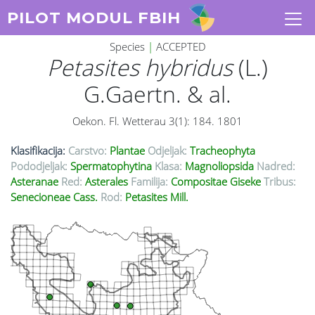
PILOT MODUL FBIH
Species
|
ACCEPTED
Petasites hybridus
(L.)
G.Gaertn. & al.
Oekon. Fl. Wetterau 3(1): 184. 1801
Klasifikacija:
Carstvo:
Plantae
Odjeljak:
Tracheophyta
Pododjeljak:
Spermatophytina
Klasa:
Magnoliopsida
Nadred:
Asteranae
Red:
Asterales
Familija:
Compositae Giseke
Tribus:
Senecioneae Cass.
Rod:
Petasites Mill.